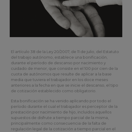
El artículo 38 de la Ley 20/2007, de 11 de julio, del Estatuto
del trabajo autónomo, establece una bonificación,
durante el período de descanso por nacimiento y
cuidado de menor, que consiste en el 100 por cien de la
cuota de autónomos que resulte de aplicar a la base
media que tuviera el trabajador en los doce meses
anteriores a la fecha en que se inicie el descanso, el tipo
de cotización establecido como obligatorio.
Esta bonificación se ha venido aplicando por todo el
período durante el cual el trabajador es perceptor de la
prestación por nacimiento de hijo, incluidos aquellos
supuestos de disfrute a tiempo parcial de la misma,
principalmente como consecuencia de la falta de
regulación legal de la cotización a tiempo parcial en el