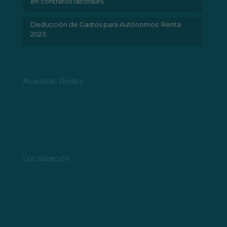
en contratos laborales.
Deducción de Gastos para Autónomos: Renta
2023.
Nuestras Redes
Linkedin
Linkedin Empresa
Facebook
Localización