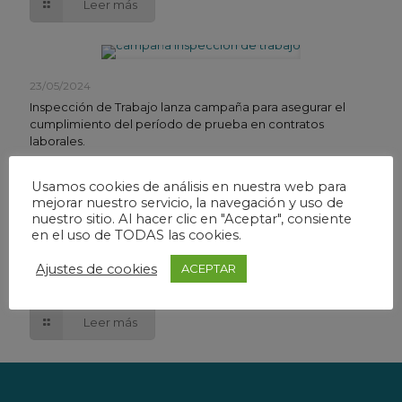
Leer más
23/05/2024
Inspección de Trabajo lanza campaña para asegurar el
cumplimiento del período de prueba en contratos
laborales.
Leer más
Usamos cookies de análisis en nuestra web para
mejorar nuestro servicio, la navegación y uso de
nuestro sitio. Al hacer clic en "Aceptar", consiente
en el uso de TODAS las cookies.
30/04/2024
Ajustes de cookies
ACEPTAR
Deducción de Gastos para Autónomos: Renta 2023.
Leer más