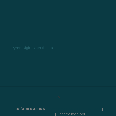
Pyme Digital Certificada
LUCÍA NOGUEIRA
|
Política de Cookies
|
Aviso Legal
|
Política de privacidad
| Desarrollado por
©Jeloü