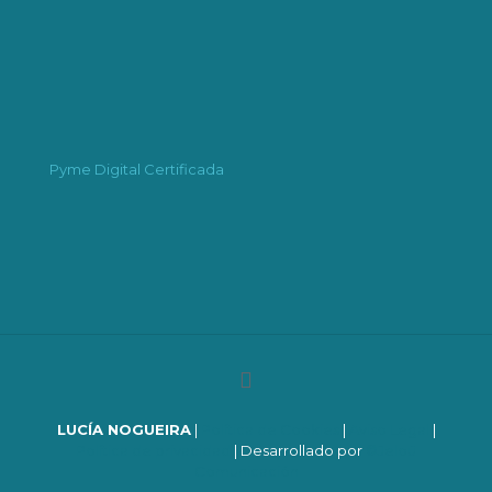
Pyme Digital Certificada
LUCÍA NOGUEIRA
|
Política de Cookies
|
Aviso Legal
|
Política de privacidad
| Desarrollado por
©Jeloü
Comunicación