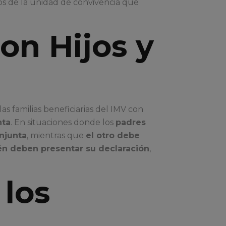
os de la unidad de convivencia que
on Hijos y
las familias beneficiarias del IMV con
nta
. En situaciones donde los
padres
onjunta
, mientras que
el otro debe
n deben presentar su declaración
,
 los