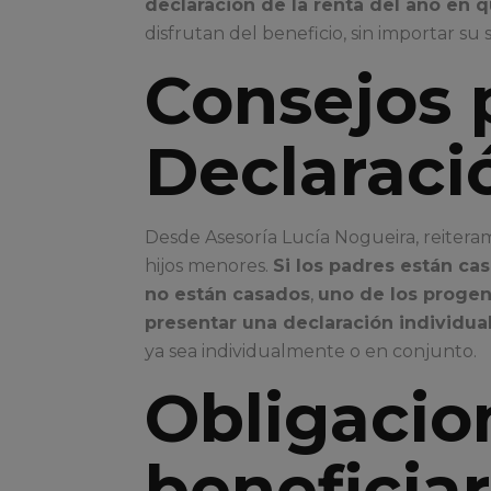
declaración de la renta del año en q
disfrutan del beneficio, sin importar su s
Consejos p
Declaraci
Desde Asesoría Lucía Nogueira, reiter
hijos menores.
Si los padres están ca
no están casados
,
uno de los progeni
presentar una declaración individual
ya sea individualmente o en conjunto.
Obligacio
beneficiar