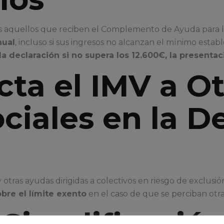
dos aquellos que reciben el Complemento de Ayuda para l
nual
, incluso si sus ingresos no alcanzan el mínimo estab
la declaración si no supera los 12.600€, la presenta
ta el IMV a Ot
ciales en la D
otras ayudas dirigidas a colectivos en riesgo de exclusión
obre el límite exento
en el caso de que se perciban otra