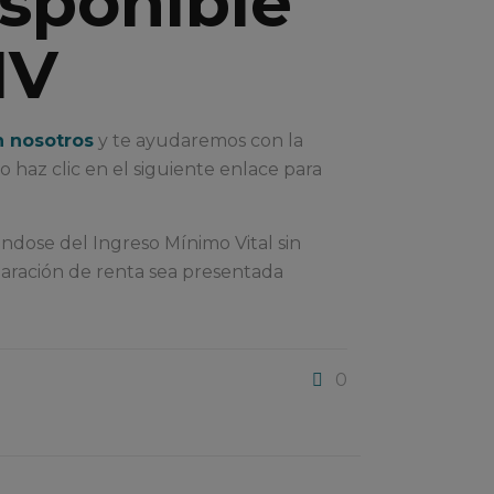
isponible
MV
n nosotros
y te ayudaremos con la
 o haz clic en el siguiente enlace para
ándose del Ingreso Mínimo Vital sin
laración de renta sea presentada
0