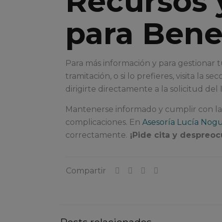
Recursos 
para Benef
Para más información y para gestionar 
tramitación, o si lo prefieres, visita la 
dirigirte directamente a la solicitud del
Mantenerse informado y cumplir con las 
complicaciones. En
Asesoría Lucía Nogu
correctamente.
¡Pide cita y despreoc
Compartir