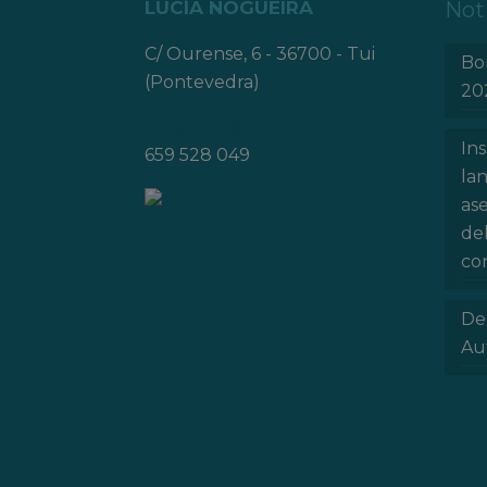
LUCÍA NOGUEIRA
Not
C/ Ourense, 6 - 36700 - Tui
Bo
(Pontevedra)
20
lnogueira@lnogueira.com
In
659 528 049
la
as
de
con
De
Au