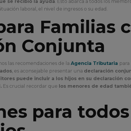
ue se recibió la ayuda
. Esto abarca a todos los miembr
ituación laboral, el nivel de ingresos o su edad.
ara Familias c
ón Conjunta
amos las recomendaciones de la
Agencia Tributaria
para 
sados
, es aconsejable presentar una
declaración conju
tores puede incluir a los hijos en su declaración c
.
Es crucial recordar que
los menores de edad tambié
nes para todos
ios