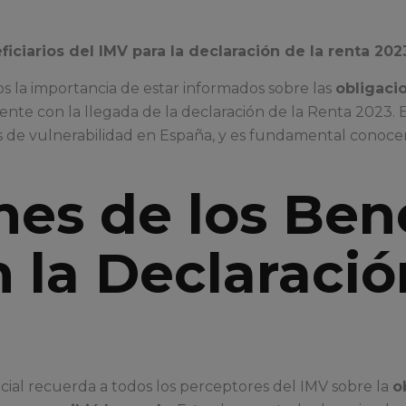
ficiarios del IMV para la declaración de la renta 202
 la importancia de estar informados sobre las
obligaci
mente con la llegada de la declaración de la Renta 2023.
es de vulnerabilidad en España, y es fundamental conocer
es de los Bene
n la Declaració
ocial recuerda a todos los perceptores del IMV sobre la
o