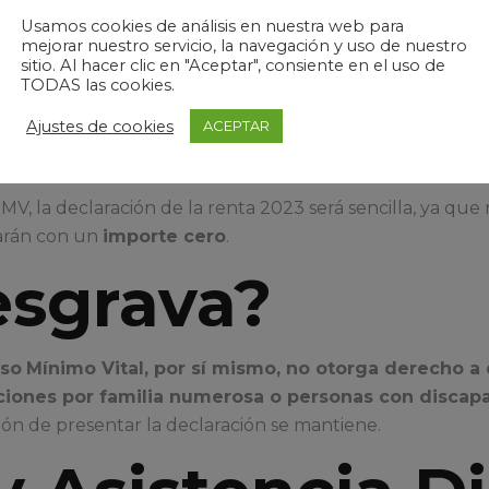
Simplificación
Usamos cookies de análisis en nuestra web para
n para Benefic
mejorar nuestro servicio, la navegación y uso de nuestro
sitio. Al hacer clic en "Aceptar", consiente en el uso de
TODAS las cookies.
Ajustes de cookies
ACEPTAR
 IMV, la declaración de la renta 2023 será sencilla, ya qu
tarán con un
importe cero
.
esgrava?
eso
Mínimo Vital, por sí mismo, no otorga derecho a
ones por familia numerosa o personas con discapa
ción de presentar la declaración se mantiene.