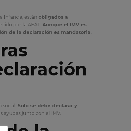
a Infancia, están
obligados a
lecido por la AEAT.
Aunque el IMV es
ción de la declaración es mandatoria.
ras
eclaración
 social.
Solo se debe declarar y
s ayudas junto con el IMV.