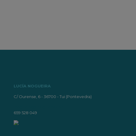
COw
zUf5
LUCÍA NOGUEIRA
C/ Ourense, 6 - 36700 - Tui (Pontevedra)
lnogueira@lnogueira.com
659 528 049