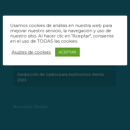
Noticias
Usamos cookies de análisis en nuestra web para
mejorar nuestro servicio, la navegación y uso de
Bono Personas Autónomas 2024: Consolida tu
nuestro sitio. Al hacer clic en "Aceptar", consiente
Negocio
en el uso de TODAS las cookies.
Inspección de Trabajo lanza campaña para
Ajustes de cookies
ACEPTAR
asegurar el cumplimiento del período de prueba
en contratos laborales.
Deducción de Gastos para Autónomos: Renta
2023.
Nuestras Redes
Linkedin
Linkedin Empresa
Facebook