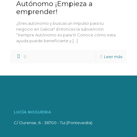
Autónomo ¡Empieza a
emprender!
¿Eres autónomo y buscas un impulso para tu
negocio en Galicia? ¡Entonces la subvención
“Xempre Autónomo es para ti! Conoce cómo esta
ayuda puede beneficiarte y
[…]
0
Leer más
LUCÍA NOGUEIRA
C/ Ourense, 6 - 36700 - Tui (Pontevedra)
lnogueira@lnogueira.com